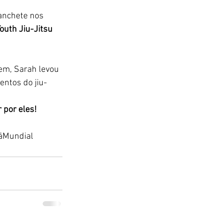
manchete nos 
outh Jiu-Jitsu 
em, Sarah levou 
entos do jiu-
 por eles!
ãMundial