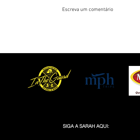
Escreva um comentário
Sarah Posenatto Anuncia
Parceria com a English Work,
Referência em Educação
Internacional, e Conecta Esporte,
Educação e Liderança Global
SIGA A SARAH AQUI: