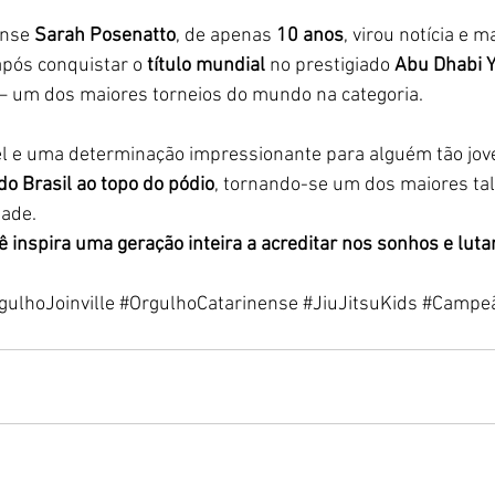
ense 
Sarah Posenatto
, de apenas 
10 anos
, virou notícia e 
após conquistar o 
título mundial
 no prestigiado 
Abu Dhabi Y
— um dos maiores torneios do mundo na categoria. 
l e uma determinação impressionante para alguém tão jov
 do Brasil ao topo do pódio
, tornando-se um dos maiores tal
dade.
ê inspira uma geração inteira a acreditar nos sonhos e lutar
gulhoJoinville
#OrgulhoCatarinense
#JiuJitsuKids
#Campe