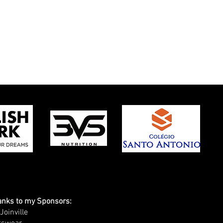
 SARAH é BICAMPEÃ
LEIRA DE JIU-JITSU!
hanks to my Sponsors:
oinville