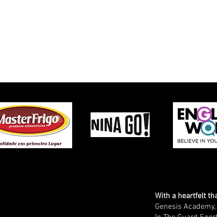
Recém-Coroada Bicampeã
CBJJ:
Brasileira, Sarah Posenatto
BRASI
Anuncia Elite Tour nos Estados
Unidos
With a heartfelt t
Genesis Academy, J