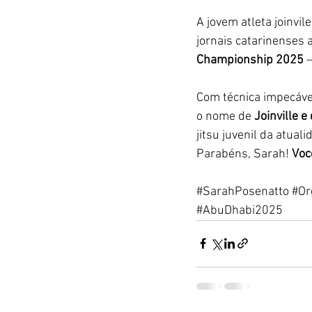
A jovem atleta joinvil
jornais catarinenses 
Championship 2025
 
Com técnica impecáve
o nome de 
Joinville e
jitsu juvenil da atuali
Parabéns, Sarah! 
Voc
#SarahPosenatto
#Or
#AbuDhabi2025